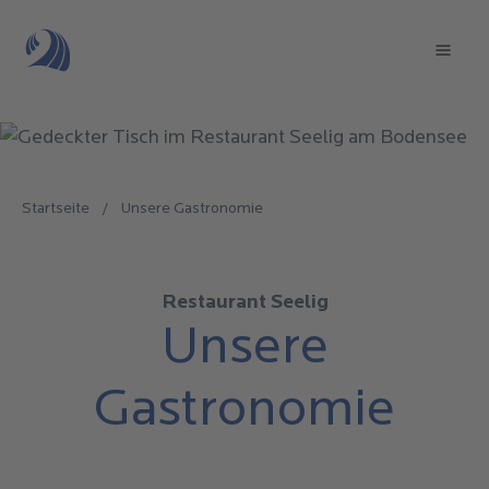
Direkt
zum
Mai
Inhalt
navi
Startseite
/
Unsere Gastronomie
Pfadnavigation
Restaurant Seelig
Unsere
Gastronomie