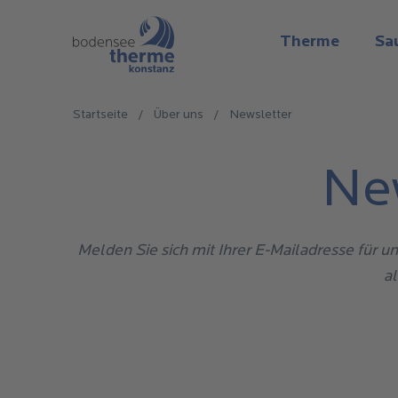
Direkt
Main
zum
Therme
Sa
Inhalt
navigatio
Pfadnavigation
Startseite
/
Über uns
/
Newsletter
Ne
Melden Sie sich mit Ihrer E-Mailadresse für 
a