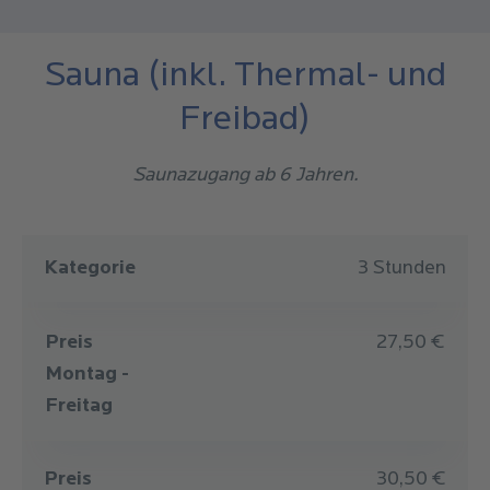
Sauna (inkl. Thermal- und
Freibad)
Saunazugang ab 6 Jahren.
Kategorie
Preis
Preis
Kategorie
3 Stunden
Montag - Freitag
Wochenende, Feiertage
Preis
27,50 €
Montag -
Freitag
Preis
30,50 €