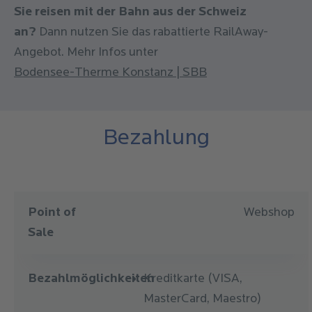
Sie reisen mit der Bahn aus der Schweiz
Kategorie
Badehauben
an?
Dann nutzen Sie das rabattierte RailAway-
Angebot. Mehr Infos unter
Preis
4,00 € - 16,00 €
Bodensee-Therme Konstanz | SBB
Kategorie
Schwimmflügel
Bezahlung
Preis
8,00 €
Point of Sale
Bezahlmöglichkeiten
Kategorie
Schwimmwindel
Point of
Webshop
Sale
Preis
12,50 €
Bezahlmöglichkeiten
Kreditkarte (VISA,
MasterCard, Maestro)