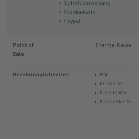
Sofortüberweisung
Kategorie
Preis
Preis
Kundenkarte
Kategorie
Handtuch
(Verleih)
(Verkauf)
Paypal
Preis
6,00 €
(Verleih)
Point of
Therme-Kasse
Sale
Preis
20,00 €
(Verkauf)
Bezahlmöglichkeiten
Bar
EC-Karte
Kategorie
Badetuch
Kreditkarte
Kundenkarte
Preis
7,00 €
(Verleih)