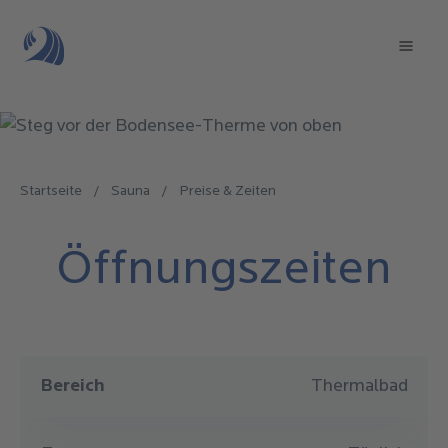
Direkt
zum
Mai
Inhalt
navi
Startseite
/
Sauna
/
Preise & Zeiten
Pfadnavigation
Öffnungszeiten
Bereich
Frequenz
Zeiten
Bereich
Thermalbad