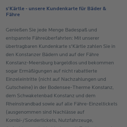
Preis
25,00 €
s'Kärtle - unsere Kundenkarte für Bäder &
(Verkauf)
Fähre
Kategorie
Bademantel
Genießen Sie jede Menge Badespaß und
entspannte Fähreüberfahrten: Mit unserer
übertragbaren Kundenkarte s'Kärtle zahlen Sie in
Preis
10,00 €
den Konstanzer Bädern und auf der Fähre
(Verleih)
Konstanz-Meersburg bargeldlos und bekommen
sogar Ermäßigungen auf nicht rabattierte
Preis
45,00 €
Einzeleintritte (nicht auf Nachzahlungen und
(Verkauf)
Gutscheine) in der Bodensee-Therme Konstanz,
dem Schwaketenbad Konstanz und dem
Rheinstrandbad sowie auf alle Fähre-Einzeltickets
(ausgenommen sind Nachlässe auf
Kombi-/Sondertickets, Nutzfahrzeuge,