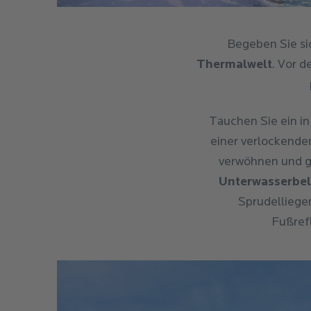
Begeben Sie si
Thermalwelt
. Vor d
Tauchen Sie ein in
einer verlockende
verwöhnen und g
Unterwasserbe
Sprudelliege
Fußref