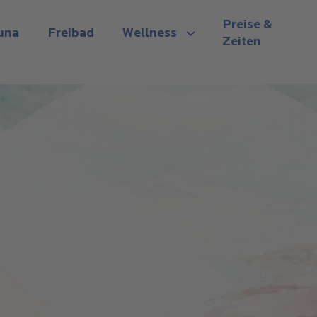
Preise &
una
Freibad
Wellness
Zeiten
View submenu
n