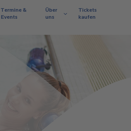
Termine &
Über
Tickets
Events
uns
kaufen
View submenu