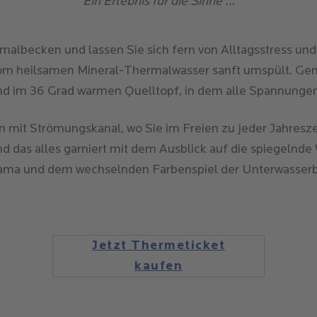
Ein Erlebnis für die Sinne …
malbecken und lassen Sie sich fern von Alltagsstress und
om heilsamen Mineral-Thermalwasser sanft umspült. Ge
d im 36 Grad warmen Quelltopf, in dem alle Spannunge
it Strömungskanal, wo Sie im Freien zu jeder Jahresze
 das alles garniert mit dem Ausblick auf die spiegelnd
ma und dem wechselnden Farbenspiel der Unterwasser
Jetzt Thermeticket
kaufen