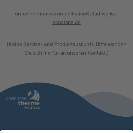
unternehmenskommunikation@stadtwerke-
konstanz.de
(Keine Service- und Produktauskunft. Bitte wenden
Sie sich hierfür an unseren
Kontakt
.)
Therme
Sauna