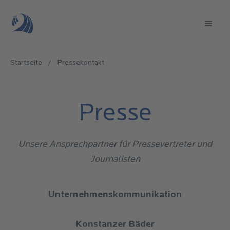
Direkt
zum
Mai
Inhalt
navi
Startseite
/
Pressekontakt
Pfadnavigation
Presse
Unsere Ansprechpartner für Pressevertreter und
Journalisten
Unternehmenskommunikation
Konstanzer Bäder