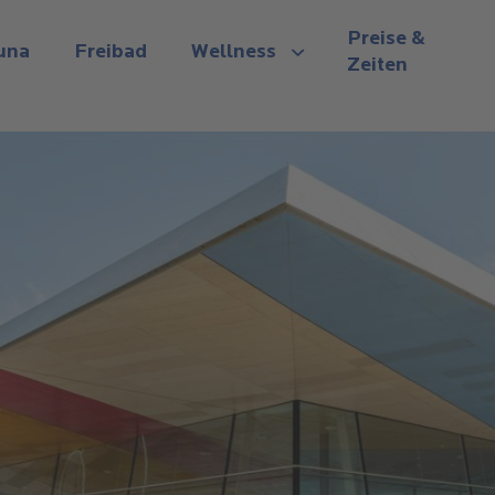
Preise &
una
Freibad
Wellness
Zeiten
View submenu
n