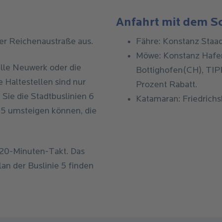
Anfahrt mit dem Sc
er Reichenaustraße aus.
Fähre
:
Konstanz Staa
Möwe
: Konstanz Haf
elle Neuwerk oder die
Bottighofen(CH),
TIP
 Haltestellen sind nur
Prozent Rabatt.
Sie die Stadtbuslinien 6
Katamaran
: Friedric
e 5 umsteigen können, die
m 20-Minuten-Takt. Das
lan der Buslinie 5 finden